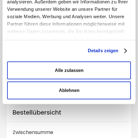
Zahlungsinformationen
analysieren. Außerdem geben wir Informationen zu Ihrer
Verwendung unserer Website an unsere Partner für
/
soziale Medien, Werbung und Analysen weiter. Unsere
Partner führen diese Informationen möglicherweise mit
Rechnungsadresse
weiteren Daten zusammen, die Sie ihnen bereitgestellt
haben oder die sie im Rahmen Ihrer Nutzung der Dienste
gesammelt haben.
Details zeigen
Artikel in der Bestellung
Alle zulassen
Anzahl: 
1
$0.00
:
Ablehnen
Bestellübersicht
Zwischensumme